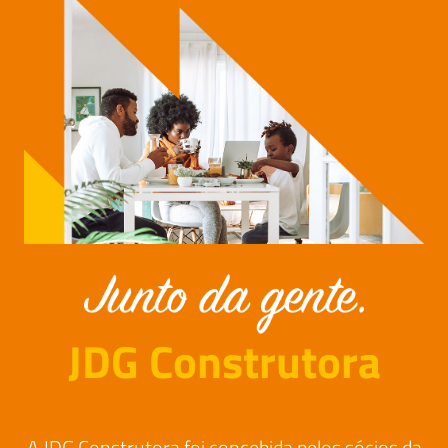
JDG Construtora
A JDG Construtora foi concebida pelos sócios da