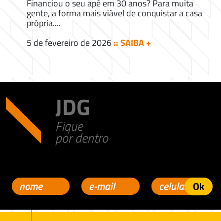
Financiou o seu apê em 30 anos? Para muita
gente, a forma mais viável de conquistar a casa
própria....
5 de fevereiro de 2026
:: SAIBA +
JDG
Fique
por dentro