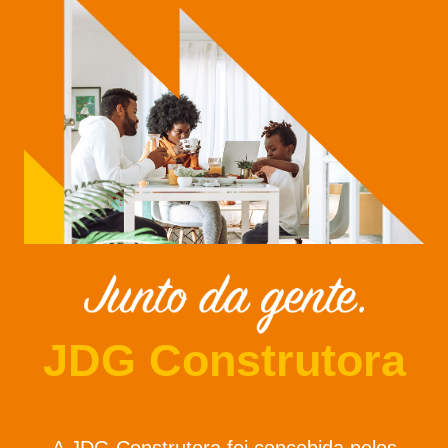
JDG Construtora
A JDG Construtora foi concebida pelos