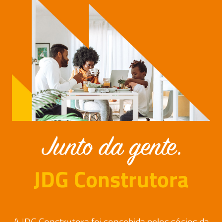
JDG Construtora
A JDG Construtora foi concebida pelos sócios da