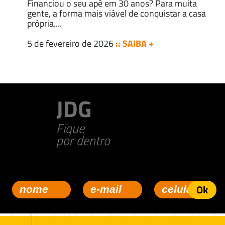
Financiou o seu apê em 30 anos? Para muita
gente, a forma mais viável de conquistar a casa
própria....
5 de fevereiro de 2026
:: SAIBA +
JDG
Fique
por dentro