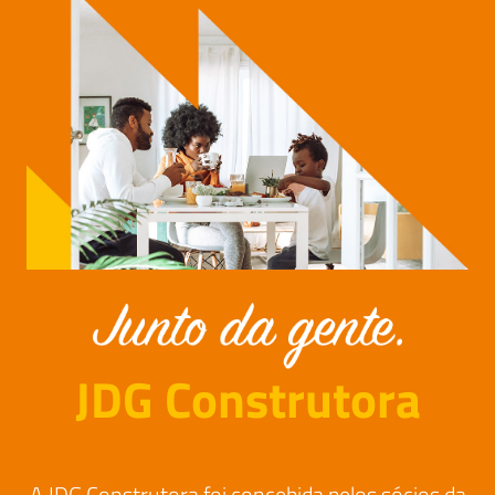
JDG Construtora
A JDG Construtora foi concebida pelos sócios da