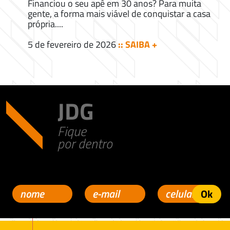
Financiou o seu apê em 30 anos? Para muita
gente, a forma mais viável de conquistar a casa
própria....
5 de fevereiro de 2026
:: SAIBA +
JDG
Fique
por dentro