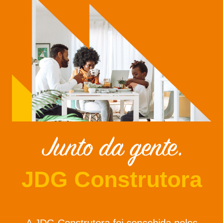
JDG Construtora
A JDG Construtora foi concebida pelos