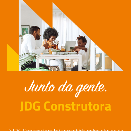
JDG Construtora
A JDG Construtora foi concebida pelos sócios da