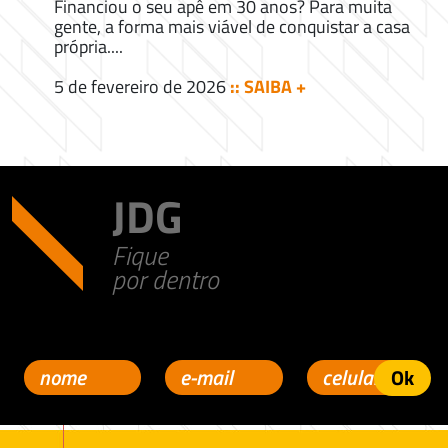
Financiou o seu apê em 30 anos? Para muita
gente, a forma mais viável de conquistar a casa
própria....
5 de fevereiro de 2026
:: SAIBA +
JDG
Fique
por dentro