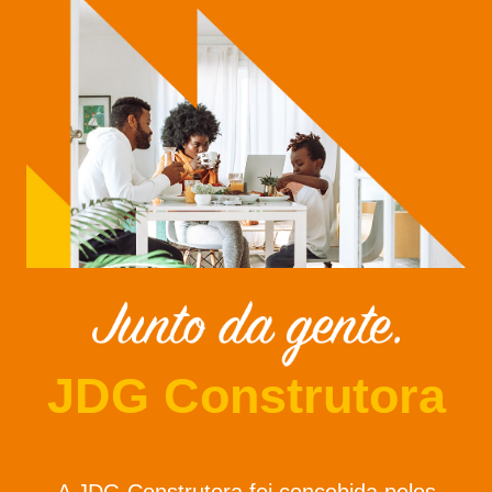
JDG Construtora
A JDG Construtora foi concebida pelos